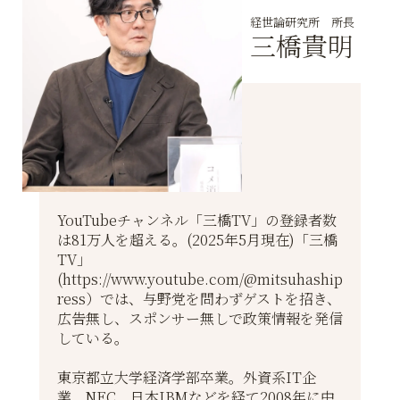
経世論研究所 所長
三橋貴明
YouTubeチャンネル「三橋TV」の登録者数
は81万人を超える。(2025年5月現在)「三橋
TV」
(
https://www.youtube.com/@mitsuhaship
ress
）では、与野党を問わずゲストを招き、
広告無し、スポンサー無しで政策情報を発信
している。
東京都立大学経済学部卒業。外資系IT企
業、NEC、日本IBMなどを経て2008年に中