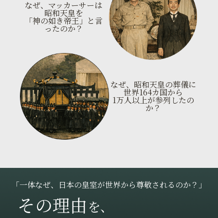
なぜ、マッカーサーは
昭和天皇を
「神の如き帝王」と言
ったのか？
なぜ、昭和天皇の葬儀に
世界164カ国から
1万人以上が参列したの
か？
「一体なぜ、日本の皇室が世界から尊敬されるのか？」
その理由
を、